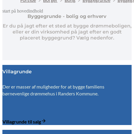
start på hovedindhold
Byggegrunde - bolig og erhverv
senest opdateret 21. juli 2026
Er du på jagt efter et sted at bygge drømmeboligen,
eller er din virksomhed på jagt efter en godt
placeret byggegrund? Vælg nedenfor.
Villagrunde
Der er masser af muligheder for at bygge familiens
børnevenlige drømmehus i Randers Kommune.
Villagrunde til salg