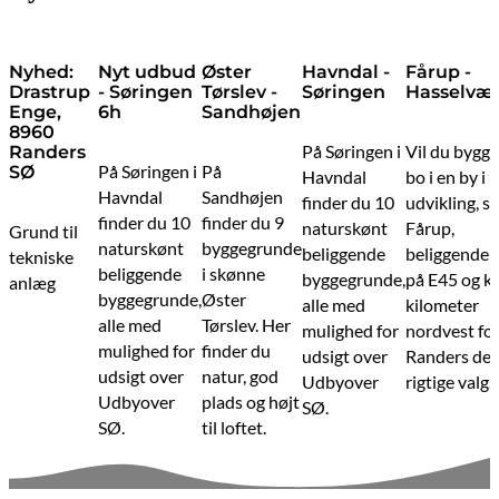
Nyhed:
Nyt udbud
Øster
Havndal -
Fårup -
Drastrup
- Søringen
Tørslev -
Søringen
Hasselvæ
Enge,
6h
Sandhøjen
8960
På Søringen i
Vil du bygge
Randers
På Søringen i
På
SØ
Havndal
bo i en by i
Havndal
Sandhøjen
finder du 10
udvikling, så
finder du 10
finder du 9
naturskønt
Fårup,
Grund til
naturskønt
byggegrunde
beliggende
beliggende 
tekniske
beliggende
i skønne
byggegrunde,
på E45 og k
anlæg
byggegrunde,
Øster
alle med
kilometer
alle med
Tørslev. Her
mulighed for
nordvest fo
mulighed for
finder du
udsigt over
Randers det
udsigt over
natur, god
Udbyover
rigtige valg.
Udbyover
plads og højt
SØ.
SØ.
til loftet.