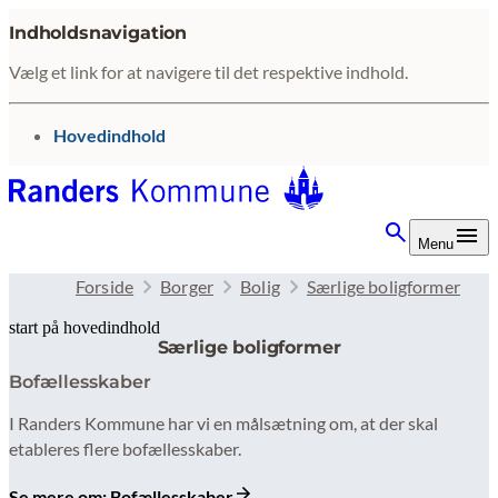
Indholdsnavigation
Vælg et link for at navigere til det respektive indhold.
gå til
Hovedindhold
Menu
Forside
Borger
Bolig
Særlige boligformer
start på hovedindhold
Særlige boligformer
senest opdateret 10. februar 2026
Bofællesskaber
I Randers Kommune har vi en målsætning om, at der skal
etableres flere bofællesskaber.
Se mere om: Bofællesskaber