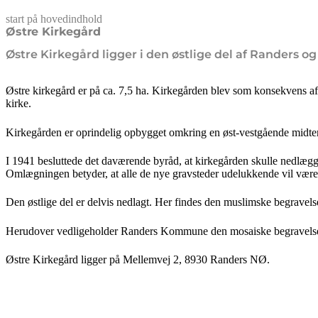
start på hovedindhold
senest opdateret 10. februar 2026
Østre Kirkegård
Østre Kirkegård ligger i den østlige del af Randers og b
Østre kirkegård er på ca. 7,5 ha. Kirkegården blev som konsekvens af
kirke.
Kirkegården er oprindelig opbygget omkring en øst-vestgående midterak
I 1941 besluttede det daværende byråd, at kirkegården skulle nedlægge
Omlægningen betyder, at alle de nye gravsteder udelukkende vil være mi
Den østlige del er delvis nedlagt. Her findes den muslimske begravelse
Herudover vedligeholder Randers Kommune den mosaiske begravelse
Østre Kirkegård ligger på Mellemvej 2, 8930 Randers NØ.