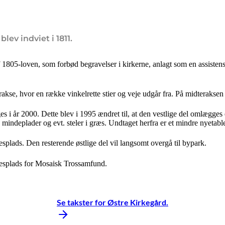
lev indviet i 1811.
 1805-loven, som forbød begravelser i kirkerne, anlagt som en assisten
se, hvor en række vinkelrette stier og veje udgår fra. På midteraksen l
s i år 2000. Dette blev i 1995 ændret til, at den vestlige del omlægge
ndeplader og evt. steler i græs. Undtaget herfra er et mindre nyetablere
splads. Den resterende østlige del vil langsomt overgå til bypark.
splads for Mosaisk Trossamfund.
Se takster for Østre Kirkegård.